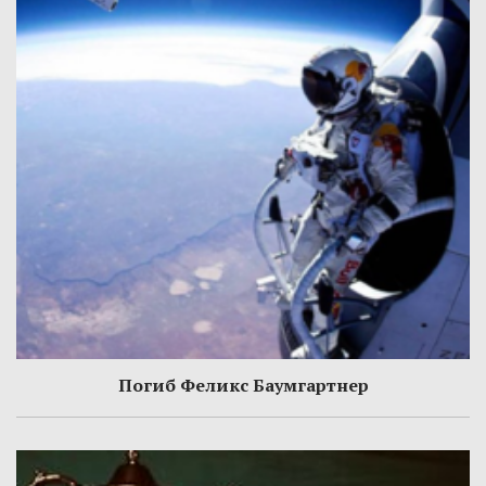
Погиб Феликс Баумгартнер