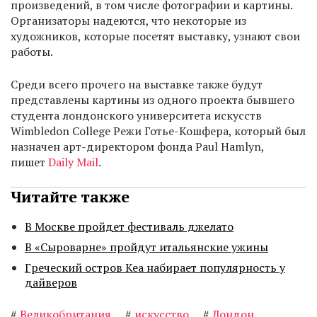
произведений, в том числе фотографии и картины.
Организаторы надеются, что некоторые из
художников, которые посетят выставку, узнают свои
работы.
Среди всего прочего на выставке также будут
представлены картины из одного проекта бывшего
студента лондонского университета искусств
Wimbledon College Режи Готье-Кошфера, который был
назначен арт-директором фонда Paul Hamlyn,
пишет
Daily Mail
.
Читайте также
В Москве пройдет фестиваль джелато
В «Сыроварне» пройдут итальянские ужины
Греческий остров Кеа набирает популярность у
дайверов
#
Великобритания
#
искусство
#
Лондон