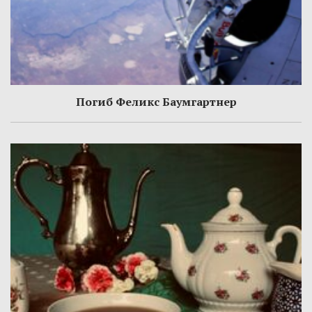
Погиб Феликс Баумгартнер