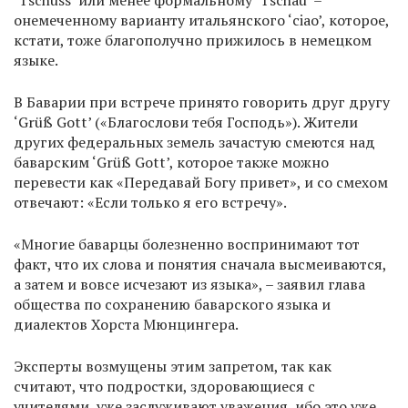
‘Tschüss’ или менее формальному ‘Tschau’ –
онемеченному варианту итальянского ‘сiao’, которое,
кстати, тоже благополучно прижилось в немецком
языке.
В Баварии при встрече принято говорить друг другу
‘Grüß Gott’ («Благослови тебя Господь»). Жители
других федеральных земель зачастую смеются над
баварским ‘Grüß Gott’, которое также можно
перевести как «Передавай Богу привет», и со смехом
отвечают: «Если только я его встречу».
«Многие баварцы болезненно воспринимают тот
факт, что их слова и понятия сначала высмеиваются,
а затем и вовсе исчезают из языка», – заявил глава
общества по сохранению баварского языка и
диалектов Хорста Мюнцингера.
Эксперты возмущены этим запретом, так как
считают, что подростки, здоровающиеся с
учителями, уже заслуживают уважения, ибо это уже