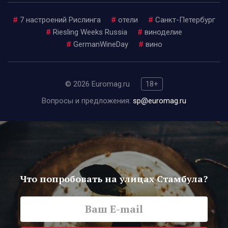
#
7 настроений Рислинга
#
отели
#
Санкт-Петербург
#
Riesling Weeks Russia
#
виноделие
#
GermanWineDay
#
вино
© 2026 Euromag.ru
18+
Вопросы и предложения:
sp@euromag.ru
Что попробовать на улицах Стамбула?