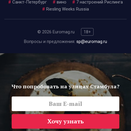
#
Санкт-Петербург
#
вино
#
7 настроений Рислинга
#
Riesling Weeks Russia
© 2026 Euromag.ru
18+
Вопросы и предложения:
sp@euromag.ru
Что попробовать на улицах Стамбула?
Хочу узнать