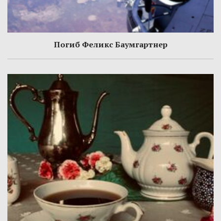
Погиб Феликс Баумгартнер