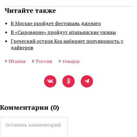
Читайте также
В Москве пройдет фестиваль джелато
В «Сыроварне» пройдут итальянские ужины
Греческий остров Кеа набирает популярность у
дайверов
#
Италия
#
Россия
#
товары
Комментарии (
0
)