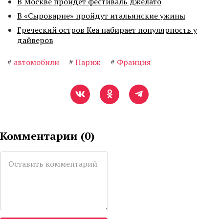
В Москве пройдет фестиваль джелато
В «Сыроварне» пройдут итальянские ужины
Греческий остров Кеа набирает популярность у
дайверов
#
автомобили
#
Париж
#
Франция
Комментарии (
0
)