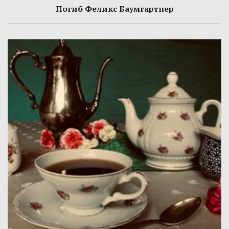
Погиб Феликс Баумгартнер