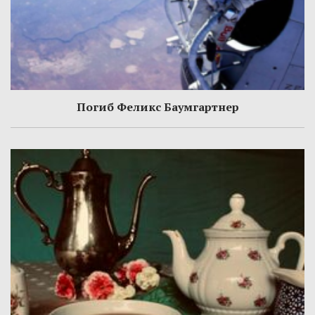
Погиб Феликс Баумгартнер