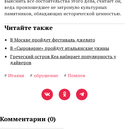
выяснить все обстоятельства этого дела, считает он,
ведь произошедшее не затронуло культурных
памятников, обладающих исторической ценностью.
Читайте также
В Москве пройдет фестиваль джелато
В «Сыроварне» пройдут итальянские ужины
Греческий остров Кеа набирает популярность у
дайверов
#
Италия
#
обрушение
#
Помпеи
Комментарии (
0
)