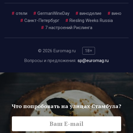
#
отели
#
GermanWineDay
#
виноделие
#
вино
#
Санкт-Петербург
#
Riesling Weeks Russia
#
7 настроений Рислинга
© 2026 Euromag.ru
18+
Вопросы и предложения:
sp@euromag.ru
Что попробовать на улицах Стамбула?