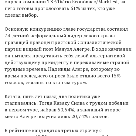
опроса компании TSF/Diário Económico/Marktest, за
него готовы проголосовать 61% из тех, кто уже
сделал выбор.
Основную конкуренцию главе государства составил
74-летний неформальный лидер левого крыла
правящей правоцентристской Социалистической
партии видный поэт Мануэл Алегре. В ходе кампании
он пытался представить себя левой альтернативой
действующему президенту в переживаемые страной
трудные времена. Надежды Алегре, которому во
время последнего опроса было отдано всего 15%
голосов, связаны со вторым туром.
Кстати, пять лет назад два политика уже
сталкивались. Тогда Каваку Силва с трудом победил
в первом туре, набрав 50,54%, а занявший второе
место Алегре получил лишь 20,74% голосов.
В рейтинге кандидатов третью строчку с