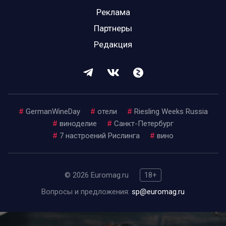
Реклама
Партнеры
Редакция
#
GermanWineDay
#
отели
#
Riesling Weeks Russia
#
виноделие
#
Санкт-Петербург
#
7 настроений Рислинга
#
вино
© 2026 Euromag.ru
18+
Вопросы и предложения:
sp@euromag.ru