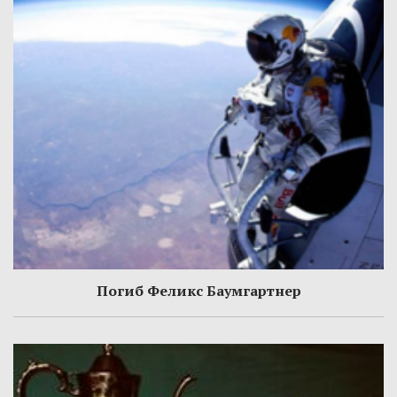
Погиб Феликс Баумгартнер