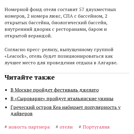
Номерной фонд отеля составит 57 двухместных
номеров, 2 номера люкс, СПА с бассейном, 2
открытых бассейна, биологический бассейн,
внутренний дворик с ресторанами, баром и
открытой верандой.
Согласно пресс-релизу, выпущенному группой
«Leacock», отель будет позиционироваться как
лучшее место для проведения отдыха в Алгарве.
Читайте также
В Москве пройдет фестиваль джелато
В «Сыроварне» пройдут итальянские ужины
Греческий остров Кеа набирает популярность у
дайверов
#
новость партнера
#
отели
#
Португалия