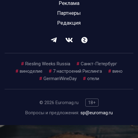
Реклама
Партнеры
Редакция
#
Riesling Weeks Russia
#
Санкт-Петербург
#
виноделие
#
7 настроений Рислинга
#
вино
#
GermanWineDay
#
отели
© 2026 Euromag.ru
18+
Вопросы и предложения:
sp@euromag.ru