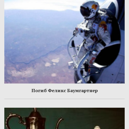
Погиб Феликс Баумгартнер