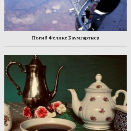
Погиб Феликс Баумгартнер