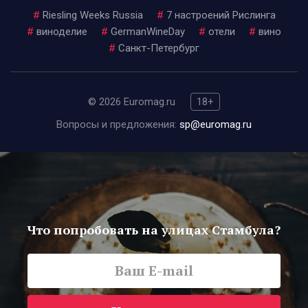
#
Riesling Weeks Russia
#
7 настроений Рислинга
#
виноделие
#
GermanWineDay
#
отели
#
вино
#
Санкт-Петербург
© 2026 Euromag.ru
18+
Вопросы и предложения:
sp@euromag.ru
Что попробовать на улицах Стамбула?