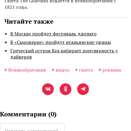
Газета The Guardian издается в Великобритании с
1821 года.
Читайте также
В Москве пройдет фестиваль джелато
В «Сыроварне» пройдут итальянские ужины
Греческий остров Кеа набирает популярность у
дайверов
#
Великобритания
#
видео
#
газета
#
реклама
Комментарии (
0
)