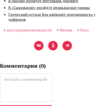
В Москве пройдет фестиваль джелато
В «Сыроварне» пройдут итальянские ужины
Греческий остров Кеа набирает популярность у
дайверов
#
достопримечательности
#
Латвия
#
Рига
Комментарии (
0
)