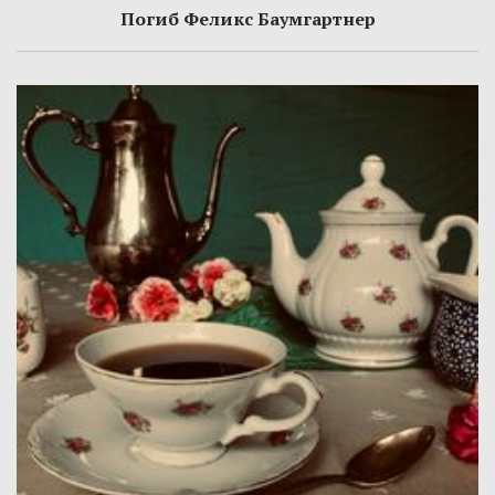
Погиб Феликс Баумгартнер