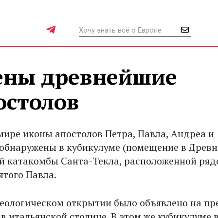
ены древнейшие
остолов
мире иконы апостолов Петра, Павла, Андреа и
обнаружены в кубикулуме (помещение в Древ
й катакомбы Санта-Текла, расположенной ряд
ятого Павла.
еологическом открытии было объявлено на пр
в итальянской столице. В этом же кубикулуме 