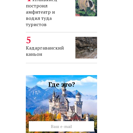
построил
амфитеатр и
водил туда
туристов
Кадаргаванский
каньон
Где это?