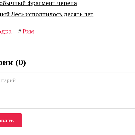
еобычный фрагмент черепа
ный Лес» исполнилось десять лет
одка
#
Рим
ии (
0
)
вать