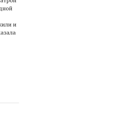
матрон
одной
жили и
казала