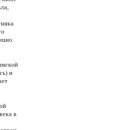
ла,
и
тняка
то
ицио
имской
сь) и
ает
кой
века в