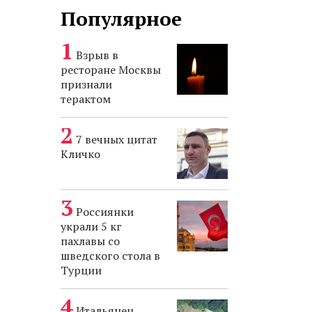
Популярное
Взрыв в
ресторане Москвы
признали
терактом
7 вечных цитат
Кличко
Россиянки
украли 5 кг
пахлавы со
шведского стола в
Турции
Итальянец