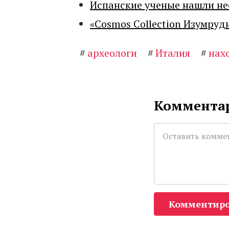
Испанские ученые нашли н
«Cosmos Collection Изумруд
#
археологи
#
Италия
#
нах
Комментар
Комментиро