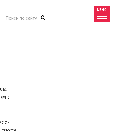
МЕНЮ
нем
ом с
есс-
в июне