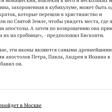
ти монашеский, вовлекая в него и нескольких 
ина, захороненная в кубикулуме, может быть 
ократок, которые перешли в христианство и
и по Святой Земле, чтобы увидеть места, где 
и апостолы. А затем по возвращению она при
и их на гробнице», - предположил Бисконти.
чае, эти иконы являются самыми древнейшими
и апостолов Петра, Павла, Андрея и Иоанна в
обавил он.
пройдет в Москве