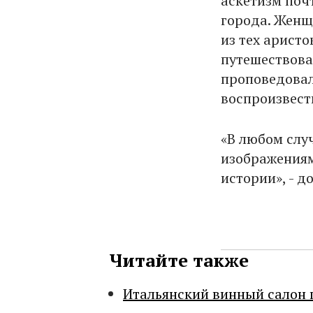
аскетизм поч
города. Женщ
из тех арист
путешествовал
проповедовал
воспроизвест
«В любом слу
изображениям
истории», - д
Читайте также
Итальянский винный салон 