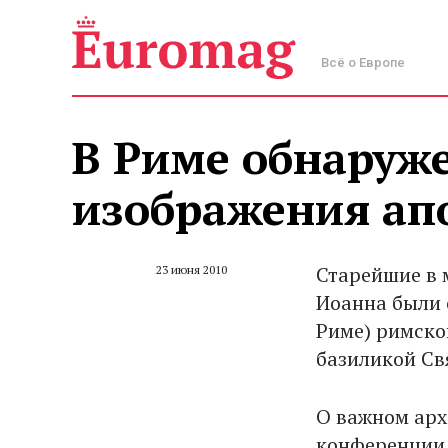
Всё о Европе
В Риме обнаруж
изображения ап
Старейшие в 
23 июня 2010
Иоанна были 
Риме) римско
базиликой Св
О важном арх
конференции 