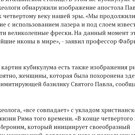
рхеологи обнаружили изображение апостола Пав
к четвертому веку нашей эры. «Мы продолжил
ие с использованием лазера и под слоем извес
ти великолепные фрески. На данный момент э
йшие иконы в мире», - заявил профессор Фабр
 картин кубикулума есть также изображения р
оятно, женщины, которая была похоронена зде
 имитирующей базилику Святого Павла, сообщ
хеолога, «все совпадает» с укладом христианс
изни Рима того времени. «В конце четвертого 
 Иероним, который инициирует своеобразный