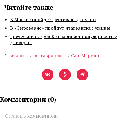
Читайте также
В Москве пройдет фестиваль джелато
В «Сыроварне» пройдут итальянские ужины
Греческий остров Кеа набирает популярность у
дайверов
#
казино
#
реставрация
#
Сан-Марино
Комментарии (
0
)