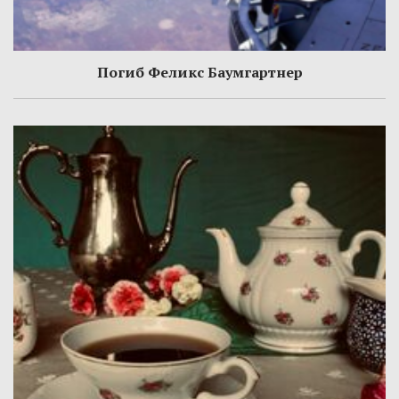
Погиб Феликс Баумгартнер