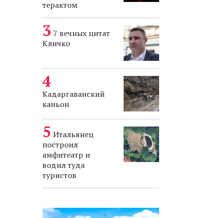
терактом
7 вечных цитат
Кличко
Кадаргаванский
каньон
Итальянец
построил
амфитеатр и
водил туда
туристов