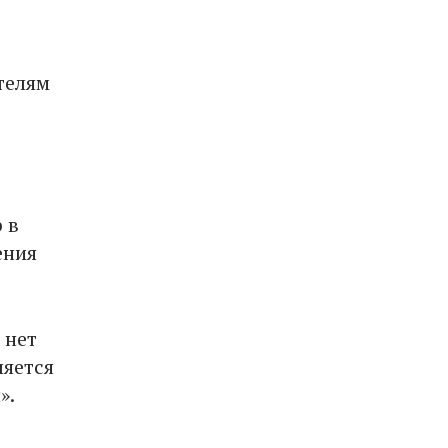
телям
 в
ения
 нет
ляется
».