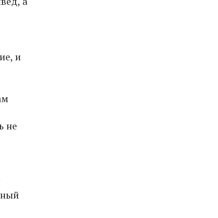
вед, а
ие, и
ам
ь не
й
ьный