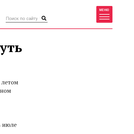
МЕНЮ
уть
 летом
йном
з
в июле