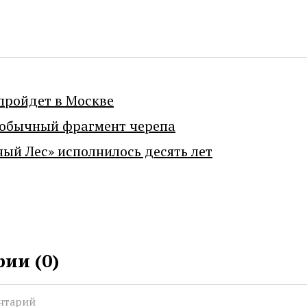
пройдет в Москве
еобычный фрагмент черепа
ный Лес» исполнилось десять лет
ии (
0
)