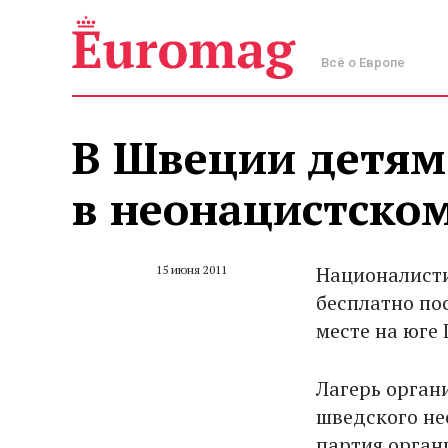
Всё о Европе
В Швеции детям
в неонацистском
Националисти
15 июня 2011
бесплатно по
месте на юге 
Лагерь орган
шведского не
партия орган