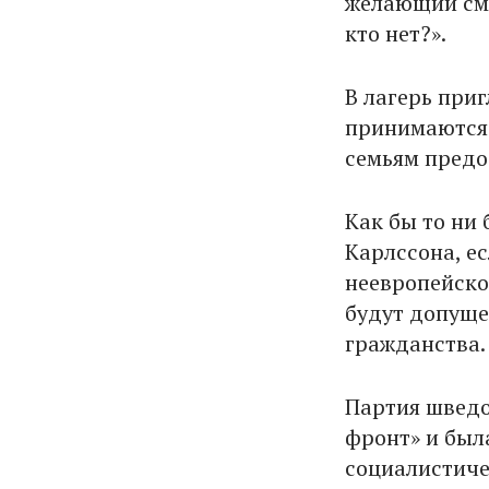
желающий смо
кто нет?».
В лагерь приг
принимаются 
семьям предо
Как бы то ни 
Карлссона, е
неевропейское
будут допуще
гражданства.
Партия шведо
фронт» и был
социалистиче