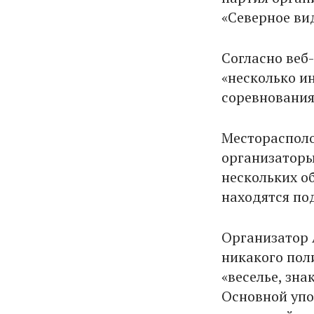
«Северное вид
Согласно веб
«несколько и
соревнования
Месторасполо
организаторы
нескольких о
находятся по
Организатор 
никакого пол
«веселье, зн
Основной упо