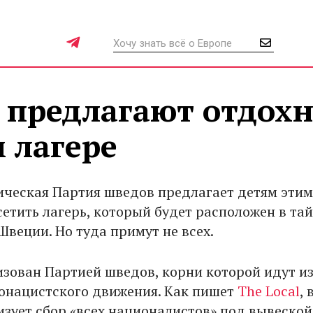
 предлагают отдохн
 лагере
ческая Партия шведов предлагает детям этим
сетить лагерь, который будет расположен в та
Швеции. Но туда примут не всех.
изован Партией шведов, корни которой идут и
онацистского движения. Как пишет
The Local
, 
изует сбор «всех националистов» под вывеской