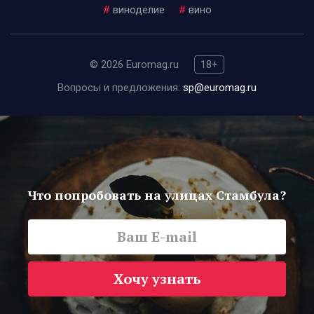
#
виноделие
#
вино
© 2026 Euromag.ru
18+
Вопросы и предложения:
sp@euromag.ru
Что попробовать на улицах Стамбула?
Хочу узнать