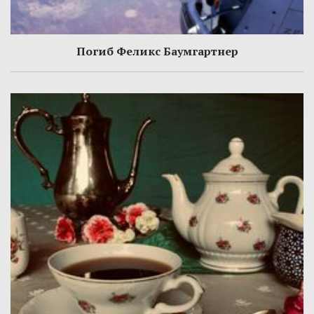
Погиб Феликс Баумгартнер