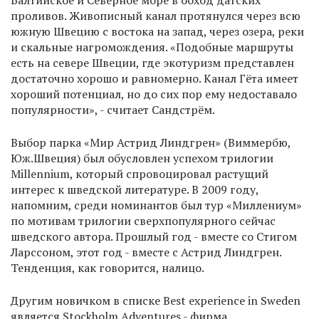
Балтийское и Северное море в обход датских
проливов. Живописный канал протянулся через всю
южную Швецию с востока на запад, через озера, реки
и скальные нагромождения. «Подобные маршруты
есть на севере Швеции, где экотуризм представлен
достаточно хорошо и равномерно. Канал Гёта имеет
хороший потенциал, но до сих пор ему недоставало
популярности», - считает Сандстрём.
Выбор парка «Мир Астрид Линдгрен» (Виммербю,
Юж.Швеция) был обусловлен успехом трилогии
Millennium, который спровоцировал растущий
интерес к шведской литературе. В 2009 году,
напомним, среди номинантов был тур «Миллениум»
по мотивам трилогии сверхпопулярного сейчас
шведского автора. Прошлый год - вместе со Стигом
Ларссоном, этот год - вместе с Астрид Линдгрен.
Тенденция, как говорится, налицо.
Другим новичком в списке Best experience in Sweden
является Stockholm Adventures - фирма,