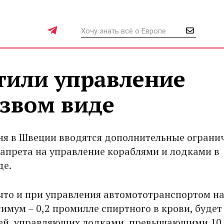
тили управление
езвом виде
ня в Швеции вводятся дополнительные ограни
апрета на управление кораблями и лодками в
де.
 что и при управления автомототранспортом н
имум – 0,2 промилле спиртного в крови, будет
дей, управляющих лодками, превышающими 10