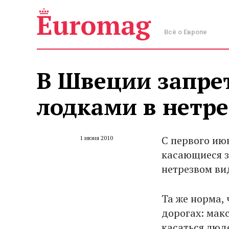
Всё о Европе
В Швеции запре
лодками в нетр
С первого ию
1 июня 2010
касающиеся з
нетрезвом ви
Та же норма,
дорогах: макс
касаться лю