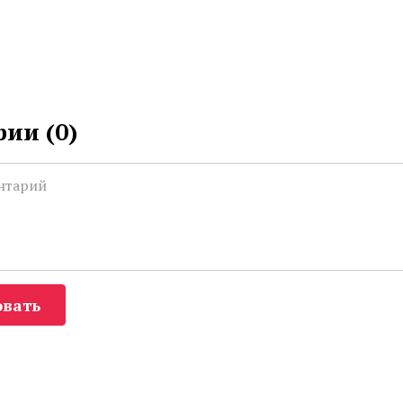
ии (
0
)
вать