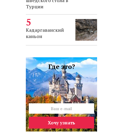
шведского стола в
Турции
Кадаргаванский
каньон
Где это?
Хочу узнать