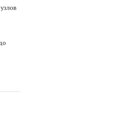
 узлов
до