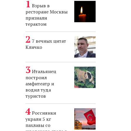
Взрыв в
ресторане Москвы
признали
терактом
7 вечных цитат
Кличко
Итальянец
построил
амфитеатр и
водил туда
туристов
Россиянки
украли 5 кг
пахлавы со