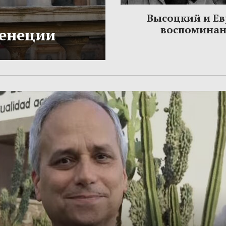
Высоцкий и Ев
воспомина
Венеции