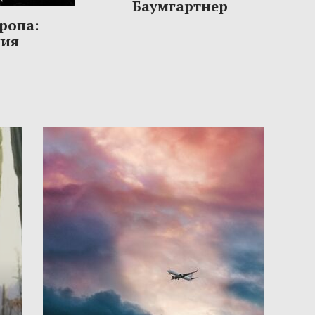
Баумгартнер
ропа:
ния