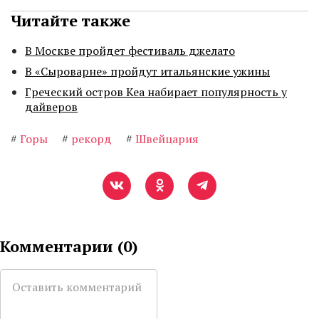
Читайте также
В Москве пройдет фестиваль джелато
В «Сыроварне» пройдут итальянские ужины
Греческий остров Кеа набирает популярность у
дайверов
#
Горы
#
рекорд
#
Швейцария
Комментарии (
0
)