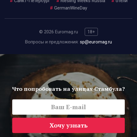
#
Санкт-Петербург
#
Riesling Weeks Russia
#
отели
#
GermanWineDay
© 2026 Euromag.ru
18+
Вопросы и предложения:
sp@euromag.ru
Что попробовать на улицах Стамбула?
Хочу узнать