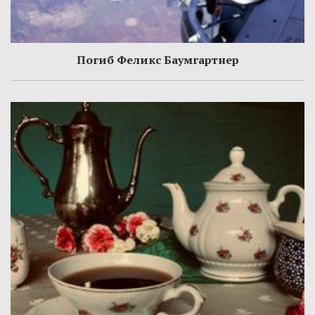
Погиб Феликс Баумгартнер