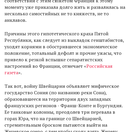
соответствии с этим сюжетом Франция к этому
моменту уже приказала долго жить и развалилась на
несколько самостийных не то княжеств, не то
анклавов.
Причины этого гипотетического краха Пятой
Республики, как следует из выкладок генштабистов,
уходят корнями в обострившееся экономическое
положение, тотальный дефолт и прочие ужасы, что
привело к резкой вспышке сепаратистских
настроений во Франции, отмечает «
Российская
газета
».
Так вот, войну Швейцарии объявляет мифическое
государство Сония (по названию реки Сона),
образовавшееся на территории двух западных
французских регионов - Франш-Конте и Бургундия.
Ее танковые колонны, преодолев три перевала в
горах Юра, что на границе со Швейцарией,
стремительным броском пытаются выйти на
Женевское озеро, с тем чтобы сходу взять Женеву,