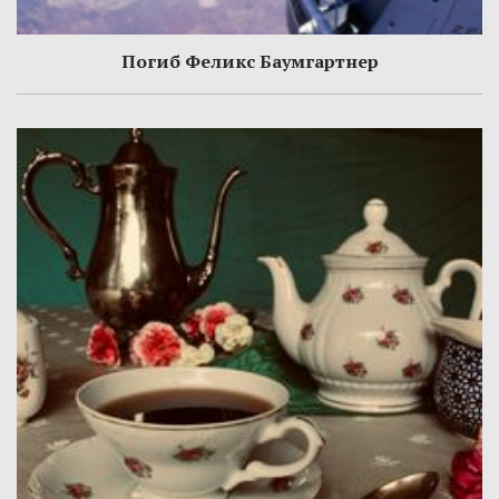
Погиб Феликс Баумгартнер