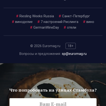
#
Riesling Weeks Russia
#
Санкт-Петербург
#
виноделие
#
7 настроений Рислинга
#
вино
#
GermanWineDay
#
отели
© 2026 Euromag.ru
18+
Вопросы и предложения:
sp@euromag.ru
Что попробовать на улицах Стамбула?