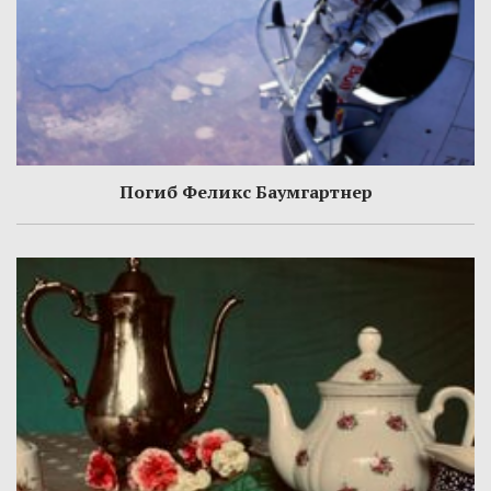
Погиб Феликс Баумгартнер