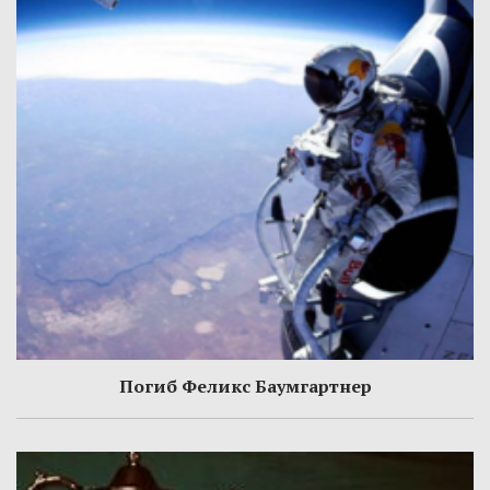
Погиб Феликс Баумгартнер