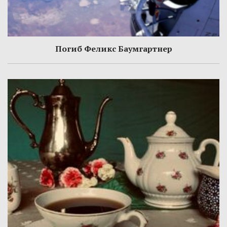
Погиб Феликс Баумгартнер