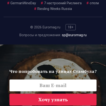
#
GermanWineDay
#
7 настроений Рислинга
#
отели
#
Riesling Weeks Russia
© 2026 Euromag.ru
18+
Вопросы и предложения:
sp@euromag.ru
Что попробовать на улицах Стамбула?
Хочу узнать