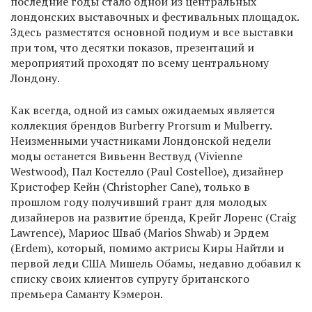
последние годы стало одной из центральных
лондонских выставочных и фестивальных площадок.
Здесь разместятся основной подиум и все выставки
при том, что десятки показов, презентаций и
мероприятий проходят по всему центральному
Лондону.
Как всегда, одной из самых ожидаемых является
коллекция брендов Burberry Prorsum и Mulberry.
Неизменными участниками Лондонской недели
моды останется Вивьенн Вествуд (Vivienne
Westwood), Пал Костелло (Paul Costelloe), дизайнер
Кристофер Кейн (Christopher Cane), только в
прошлом году получивший грант для молодых
дизайнеров на развитие бренда, Крейг Лоренс (Craig
Lawrence), Мариос Шваб (Marios Shwab) и Эрдем
(Erdem), который, помимо актрисы Киры Найтли и
первой леди США Мишель Обамы, недавно добавил к
списку своих клиентов супругу британского
премьера Саманту Кэмерон.