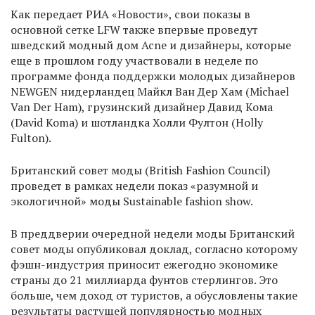
Как передает РИА «Новости», свои показы в
основной сетке LFW также впервые проведут
шведский модный дом Acne и дизайнеры, которые
еще в прошлом году участвовали в неделе по
программе фонда поддержки молодых дизайнеров
NEWGEN нидерландец Майкл Ван Дер Хам (Michael
Van Der Ham), грузинский дизайнер Давид Кома
(David Koma) и шотландка Холли Фултон (Holly
Fulton).
Британский совет моды (British Fashion Council)
проведет в рамках недели показ «разумной и
экологичной» моды Sustainable fashion show.
В преддверии очередной недели моды Британский
совет моды опубликовал доклад, согласно которому
фэшн-индустрия приносит ежегодно экономике
страны до 21 миллиарда фунтов стерлингов. Это
больше, чем доход от туристов, а обусловлены такие
результаты растущей популярностью модных