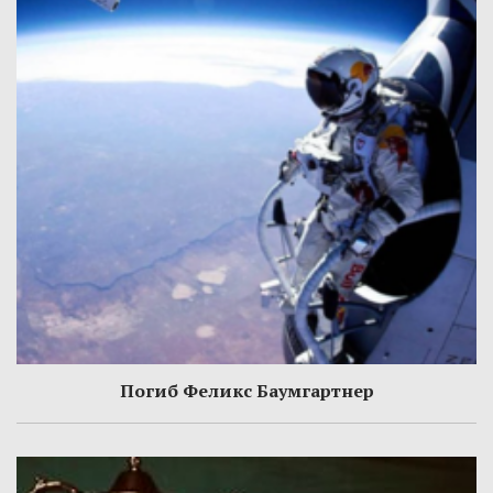
Погиб Феликс Баумгартнер