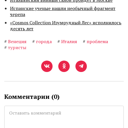
Итальянский винный салон пройдет в Москве
Испанские ученые нашли необычный фрагмент
черепа
«Cosmos Collection Изумрудный Лес» исполнилось
десять лет
#
Венеция
#
города
#
Италия
#
проблема
#
туристы
Комментарии (
0
)