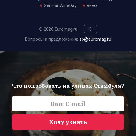
#
GermanWineDay
#
вино
© 2026 Euromag.ru
18+
Вопросы и предложения:
sp@euromag.ru
Что попробовать на улицах Стамбула?
Хочу узнать