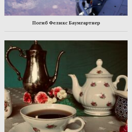
Погиб Феликс Баумгартнер