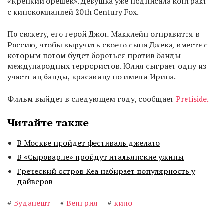
«Крепкий орешек». Девушка уже подписала контракт
с кинокомпанией 20th Century Fox.
По сюжету, его герой Джон Макклейн отправится в
Россию, чтобы выручить своего сына Джека, вместе с
которым потом будет бороться против банды
международных террористов. Юлия сыграет одну из
участниц банды, красавицу по имени Ирина.
Фильм выйдет в следующем году, сообщает
Pretiside.
Читайте также
В Москве пройдет фестиваль джелато
В «Сыроварне» пройдут итальянские ужины
Греческий остров Кеа набирает популярность у
дайверов
#
Будапешт
#
Венгрия
#
кино