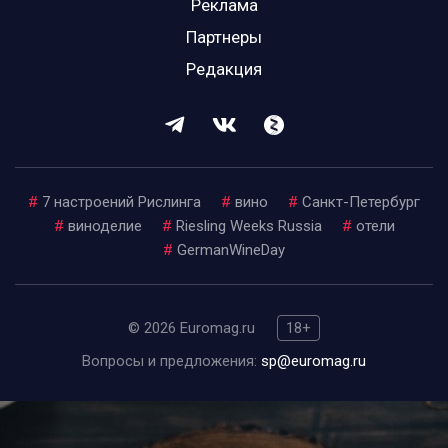
Реклама
Партнеры
Редакция
#
7 настроений Рислинга
#
вино
#
Санкт-Петербург
#
виноделие
#
Riesling Weeks Russia
#
отели
#
GermanWineDay
© 2026 Euromag.ru
18+
Вопросы и предложения:
sp@euromag.ru