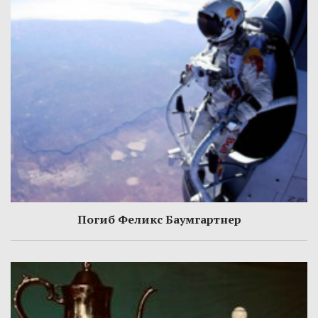
Погиб Феликс Баумгартнер