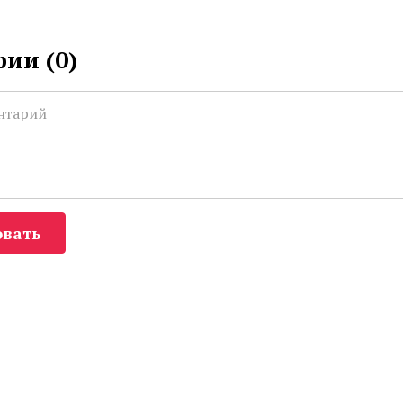
ии (
0
)
вать