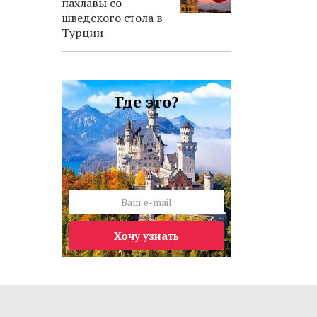
пахлавы со
шведского стола в
Турции
Где это?
Хочу узнать