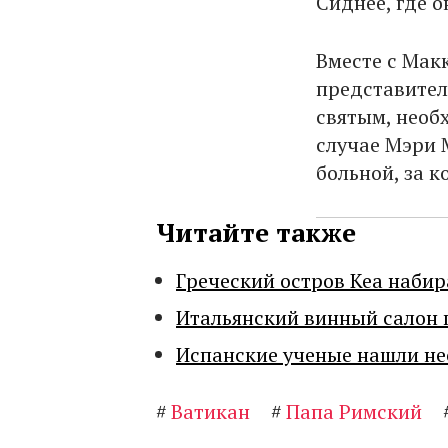
Сиднее, где 
Вместе с Мак
представител
святым, необ
случае Мэри 
больной, за к
Читайте также
Греческий остров Кеа набир
Итальянский винный салон 
Испанские ученые нашли н
#
Ватикан
#
Папа Римский