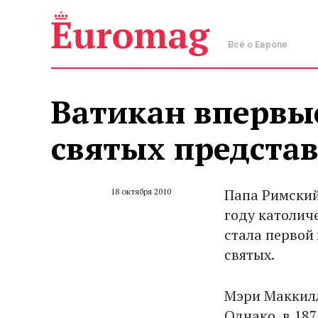
Всё о Европе
Ватикан впервы
святых предста
Папа Римский
18 октября 2010
году католич
стала первой
святых.
Мэри Маккил
Однако, в 187