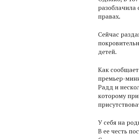
разоблачила 
правах.
Сейчас разда
покровительн
детей.
Как сообщае
премьер-мини
Радд и неско
которому при
присутствова
У себя на ро
В ее честь п