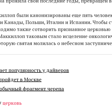
она прожила свои последние годы, превращен в
киллоп были канонизированы еще пять человек
и Канады, Польши, Италии и Испании. Чтобы с
ходимо также сотворить признанное церковью 
Маккиллоп таковым стало исцеление онкологи
оторую святая молилась о небесном заступниче
ает популярность у дайверов
пройдет в Москве
еобычный фрагмент черепа
#
церковь