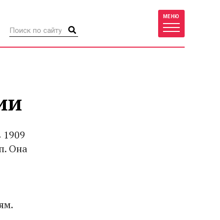
МЕНЮ
ии
 1909
п. Она
ям.