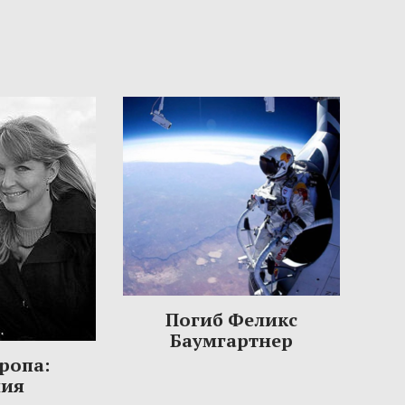
Погиб Феликс
Баумгартнер
ропа:
ния