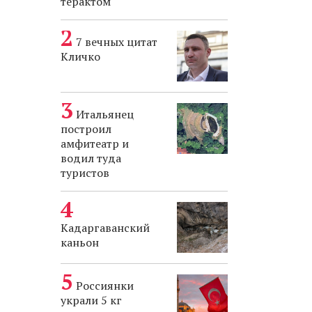
терактом
7 вечных цитат
Кличко
Итальянец
построил
амфитеатр и
водил туда
туристов
Кадаргаванский
каньон
Россиянки
украли 5 кг