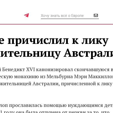
е причислил к лику
вительницу Австрал
 Бенедикт XVI канонизировал скончавшуюся в
ескую монахиню из Мельбурна Мэри Маккилло
 жительницей Австралии, причисленной к лику
лоп прославилась помощью нуждающимся дет
1 году она была отлучена от церкви за то, что