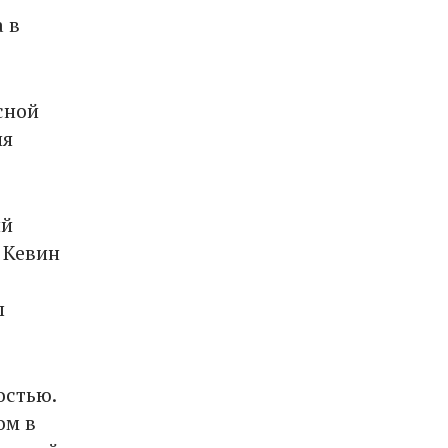
 в
сной
ия
ий
 Кевин
ы
остью.
ом в