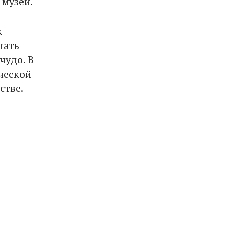
 музей.
 -
тать
чудо. В
ческой
стве.