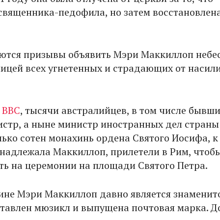
священника-педофила, но затем восстановлена
ются призывы объявить Мэри Маккиллоп небе
ицей всех угнетенных и страдающих от насил
т
ВВС
, тысячи австралийцев, в том числе бывш
стр, а ныне министр иностранных дел страны
лько сотен монахинь ордена Святого Иосифа, к
надлежала Маккиллоп, прилетели в Рим, чтоб
ть на церемонии на площади Святого Петра.
дине Мэри Маккиллоп давно является знаменит
оставлен мюзикл и выпущена почтовая марка. Д