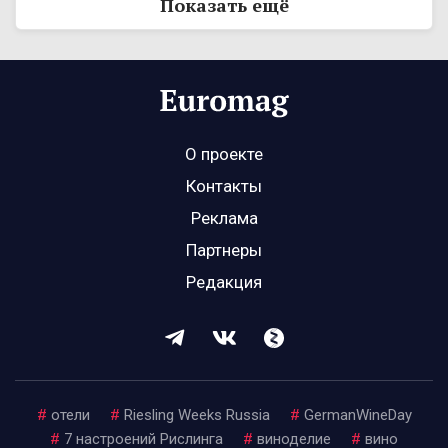
Показать ещё
О проекте
Контакты
Реклама
Партнеры
Редакция
#
отели
#
Riesling Weeks Russia
#
GermanWineDay
#
7 настроений Рислинга
#
виноделие
#
вино