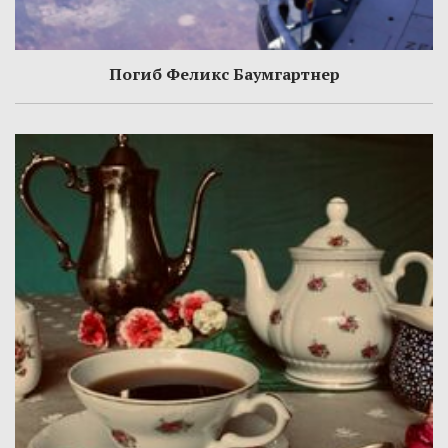
Погиб Феликс Баумгартнер