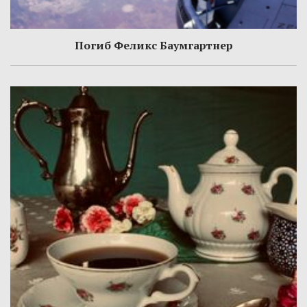
Погиб Феликс Баумгартнер