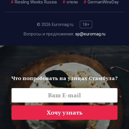
#
Riesling Weeks Russia
#
отели
#
GermanWineDay
© 2026 Euromag.ru
18+
Вопросы и предложения:
sp@euromag.ru
Что попробовать на улицах Стамбула?
Хочу узнать