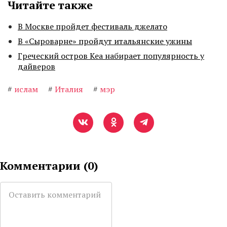
Читайте также
В Москве пройдет фестиваль джелато
В «Сыроварне» пройдут итальянские ужины
Греческий остров Кеа набирает популярность у
дайверов
#
ислам
#
Италия
#
мэр
Комментарии (
0
)