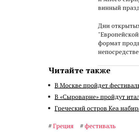
винный празд
Дни открытых
"Европейской
формат продв
непосредстве
Читайте также
В Москве пройдет фестивал
В «Сыроварне» пройдут ита
Греческий остров Кеа набир
#
Греция
#
фестиваль