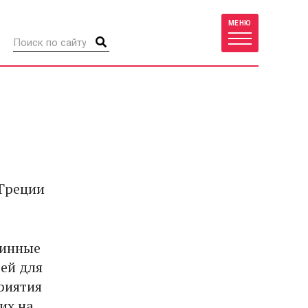
МЕНЮ
 Греции
винные
ей для
риятия
их на