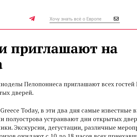
и приглашают на
а
виноделы Пелопоннеса приглашают всех гостей
тых дверей.
Greece Today, в эти два дня самые известные 
и полуострова устраивают дни открытых двер
ики. Экскурсии, дегустации, различные мероп
ризов ожидают с 10 до 18 часов всех приехавш