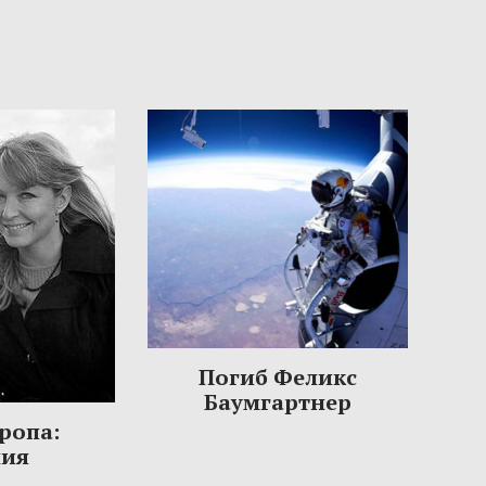
Погиб Феликс
Баумгартнер
ропа:
ния