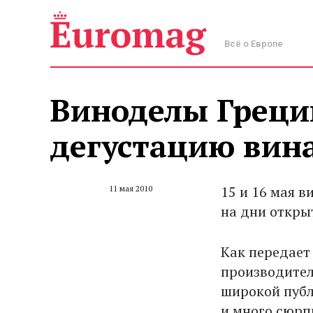
Всё о Европе
Виноделы Греци
дегустацию вин
15 и 16 мая 
11 мая 2010
на дни откры
Как передает 
производител
широкой публ
и много сюрп