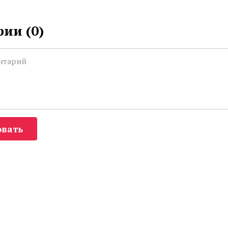
ии (
0
)
вать