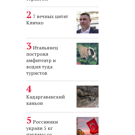
7 вечных цитат
Кличко
Итальянец
построил
амфитеатр и
водил туда
туристов
Кадаргаванский
каньон
Россиянки
украли 5 кг
пахлавы со