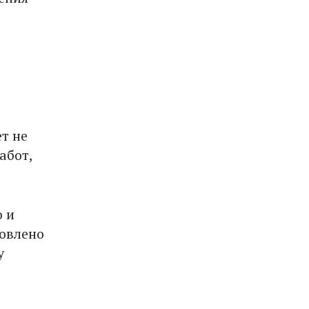
т не
абот,
 и
новлено
у