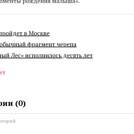
моменты рождения малыша».
пройдет в Москве
еобычный фрагмент черепа
ный Лес» исполнилось десять лет
ет
ии (
0
)