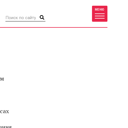
МЕНЮ
ем
осах
ения