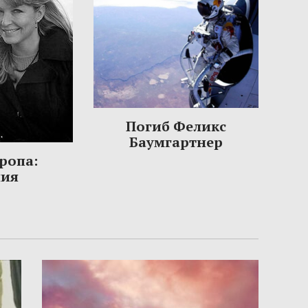
Погиб Феликс
Баумгартнер
ропа:
ния