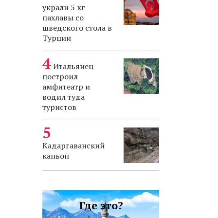
украли 5 кг
пахлавы со
шведского стола в
Турции
Итальянец
построил
амфитеатр и
водил туда
туристов
Кадаргаванский
каньон
Где это?