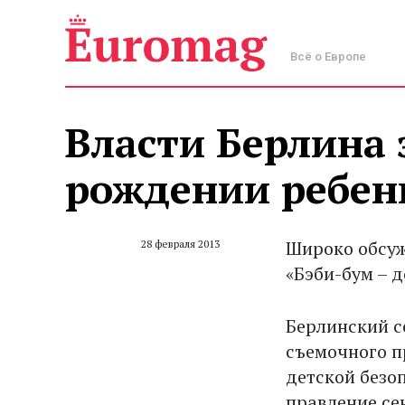
Всё о Европе
Власти Берлина 
рождении ребен
Широко обсуж
28 февраля 2013
«Бэби-бум – д
Берлинский с
съемочного пр
детской безоп
правление се