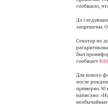
сообщило, чт
До следующег
запрещены. О
Сенатор по д
раскритикова
был проинфор
сообщает
Bild
Для нового ф
после рождени
примерно 30 
написано: «Н
необычайные 