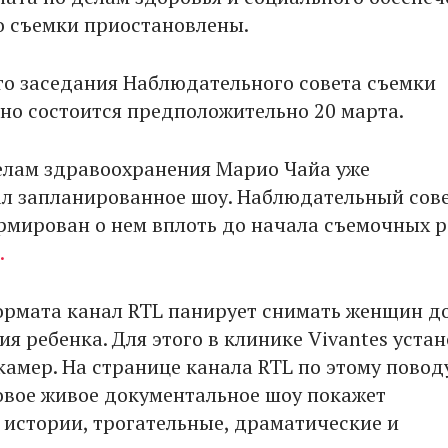
о съемки приостановлены.
о заседания Наблюдательного совета съемки
но состоится предположительно 20 марта.
елам здравоохранения Марио Чайа уже
л запланированное шоу. Наблюдательный сове
мирован о нем вплоть до начала съемочных р
.
ормата канал RTL панирует снимать женщин до
я ребенка. Для этого в клинике Vivantes уста
камер. На странице канала RTL по этому повод
овое живое документальное шоу покажет
истории, трогательные, драматические и