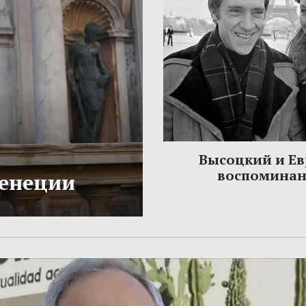
Высоцкий и Ев
воспомина
Венеции