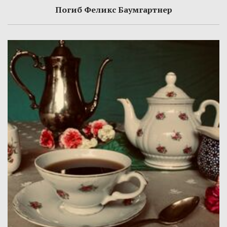
Погиб Феликс Баумгартнер