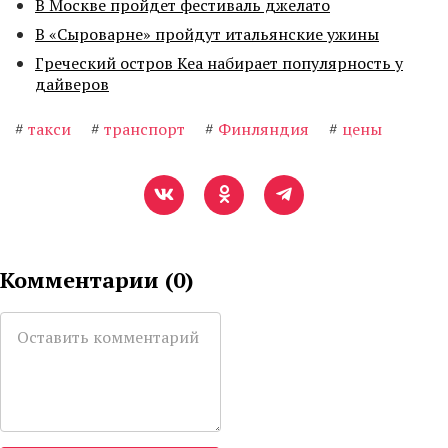
В Москве пройдет фестиваль джелато
В «Сыроварне» пройдут итальянские ужины
Греческий остров Кеа набирает популярность у
дайверов
#
такси
#
транспорт
#
Финляндия
#
цены
Комментарии (
0
)