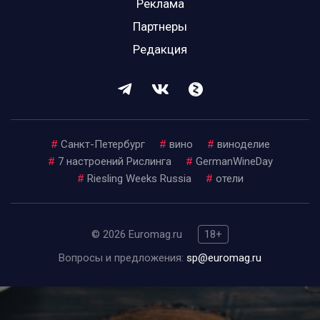
Реклама
Партнеры
Редакция
#
Санкт-Петербург
#
вино
#
виноделие
#
7 настроений Рислинга
#
GermanWineDay
#
Riesling Weeks Russia
#
отели
© 2026 Euromag.ru
18+
Вопросы и предложения:
sp@euromag.ru