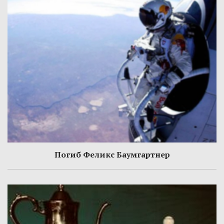
Погиб Феликс Баумгартнер