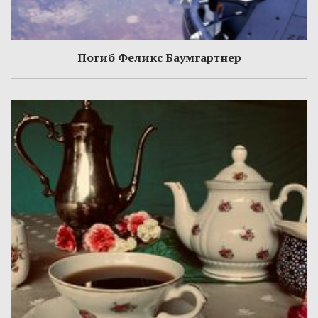
Погиб Феликс Баумгартнер