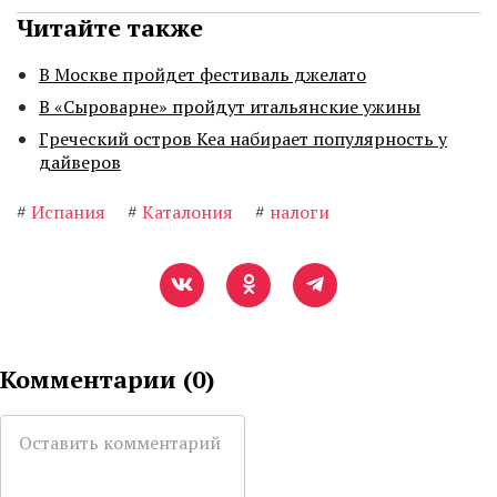
Читайте также
В Москве пройдет фестиваль джелато
В «Сыроварне» пройдут итальянские ужины
Греческий остров Кеа набирает популярность у
дайверов
#
Испания
#
Каталония
#
налоги
Комментарии (
0
)