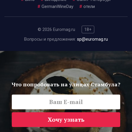
#
GermanWineDay
#
отели
© 2026 Euromag.ru
18+
Вопросы и предложения:
sp@euromag.ru
Что попробовать на улицах Стамбула?
Хочу узнать