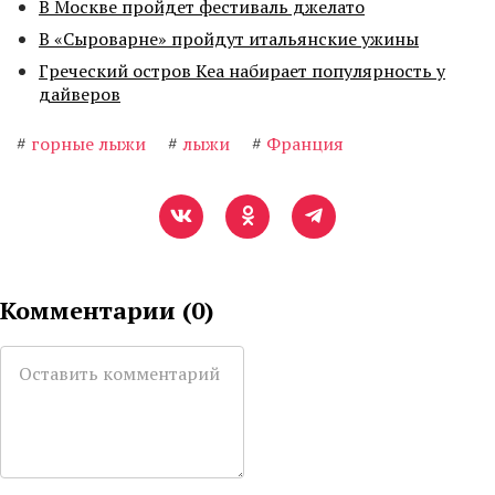
В Москве пройдет фестиваль джелато
В «Сыроварне» пройдут итальянские ужины
Греческий остров Кеа набирает популярность у
дайверов
#
горные лыжи
#
лыжи
#
Франция
Комментарии (
0
)