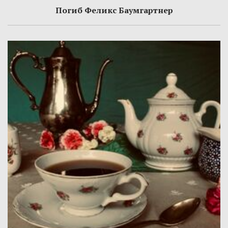
Погиб Феликс Баумгартнер