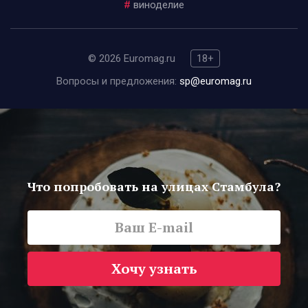
#
виноделие
© 2026 Euromag.ru
18+
Вопросы и предложения:
sp@euromag.ru
Что попробовать на улицах Стамбула?
Хочу узнать