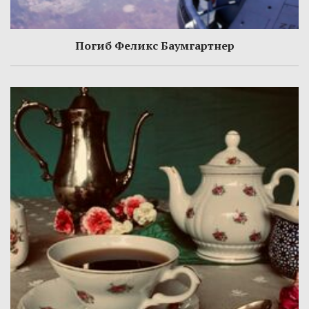
Погиб Феликс Баумгартнер