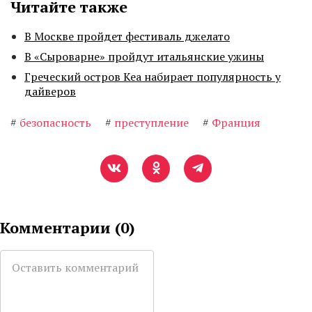
Читайте также
В Москве пройдет фестиваль джелато
В «Сыроварне» пройдут итальянские ужины
Греческий остров Кеа набирает популярность у
дайверов
#
безопасность
#
преступление
#
Франция
Комментарии (
0
)