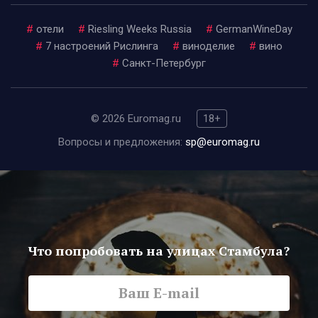
#
отели
#
Riesling Weeks Russia
#
GermanWineDay
#
7 настроений Рислинга
#
виноделие
#
вино
#
Санкт-Петербург
© 2026 Euromag.ru
18+
Вопросы и предложения:
sp@euromag.ru
Что попробовать на улицах Стамбула?