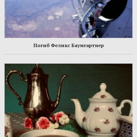
Погиб Феликс Баумгартнер