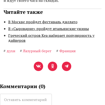
и ждут своего часа на складах.
Читайте также
В Москве пройдет фестиваль джелато
В «Сыроварне» пройдут итальянские ужины
Греческий остров Кеа набирает популярность у
дайверов
#
духи
#
Лазурный берег
#
Франция
Комментарии (
0
)