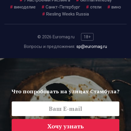
#
7 настроений Рислинга
#
GermanWineDay
#
виноделие
#
Санкт-Петербург
#
отели
#
вино
#
Riesling Weeks Russia
© 2026 Euromag.ru
18+
Вопросы и предложения:
sp@euromag.ru
Что попробовать на улицах Стамбула?
Хочу узнать