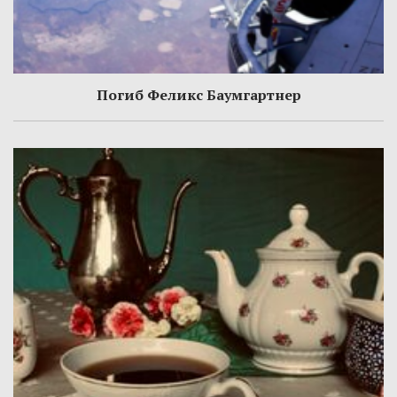
Погиб Феликс Баумгартнер