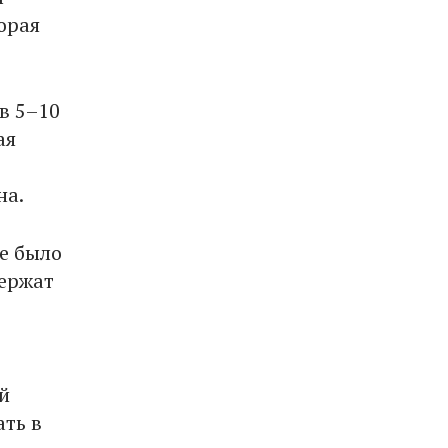
орая
в 5–10
ая
на.
не было
держат
й
ать в