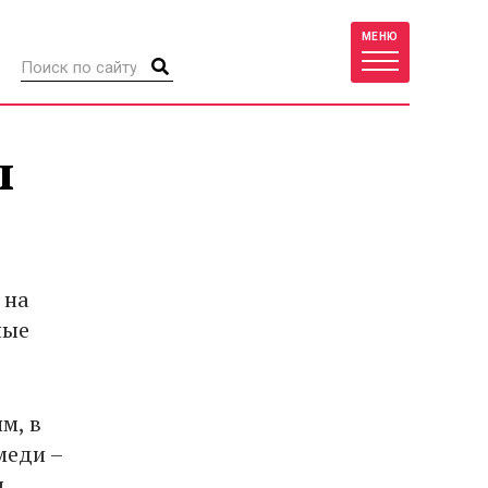
МЕНЮ
ы
 на
ные
м, в
меди –
ы