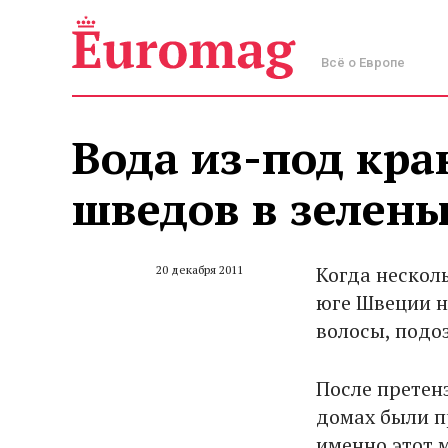
Всё о Европе
Вода из-под кра
шведов в зелены
Когда нескол
20 декабря 2011
юге Швеции н
волосы, подо
После претен
домах были п
именно этот 