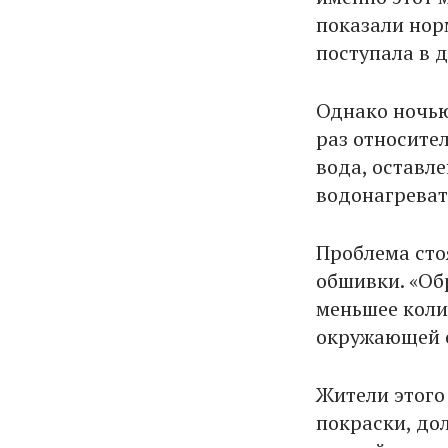
показали нор
поступала в 
Однако ночью
раз относите
вода, оставле
водонагревате
Проблема стоя
обшивки. «Об
меньшее коли
окружающей с
Жители этого
покраски, до