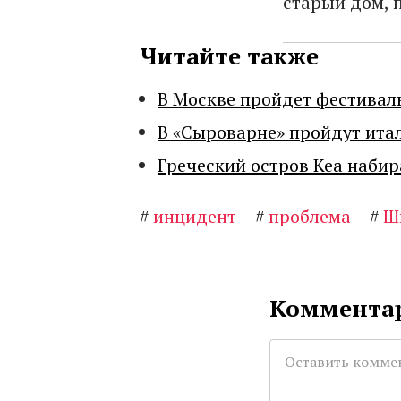
старый дом,
Читайте также
В Москве пройдет фестивал
В «Сыроварне» пройдут ита
Греческий остров Кеа набир
#
инцидент
#
проблема
#
Ш
Комментар