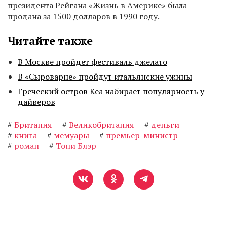
президента Рейгана «Жизнь в Америке» была
продана за 1500 долларов в 1990 году.
Читайте также
В Москве пройдет фестиваль джелато
В «Сыроварне» пройдут итальянские ужины
Греческий остров Кеа набирает популярность у
дайверов
#
Британия
#
Великобритания
#
деньги
#
книга
#
мемуары
#
премьер-министр
#
роман
#
Тони Блэр