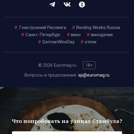
#
7 настроений Рислинга
#
Riesling Weeks Russia
#
Санкт-Петербург
#
вино
#
виноделие
#
GermanWineDay
#
отели
© 2026 Euromag.ru
18+
Вопросы и предложения:
sp@euromag.ru
Что попробовать на улицах Стамбула?