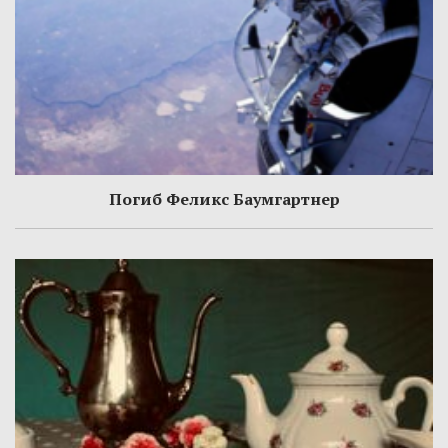
Погиб Феликс Баумгартнер