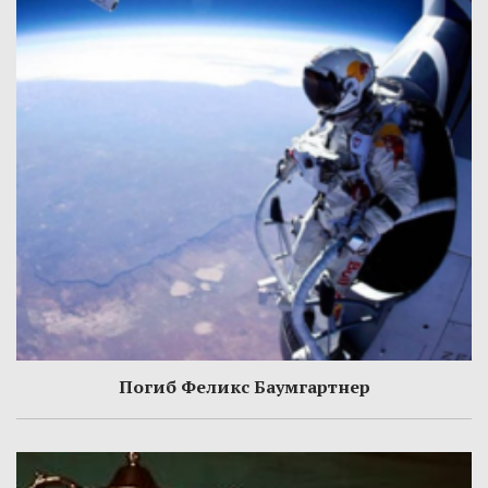
Погиб Феликс Баумгартнер