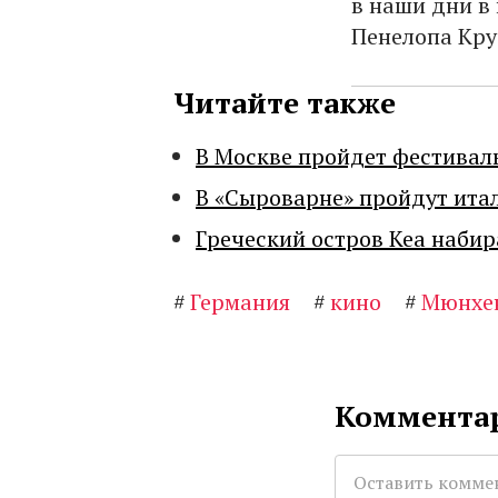
в наши дни в 
Пенелопа Кру
Читайте также
В Москве пройдет фестивал
В «Сыроварне» пройдут ита
Греческий остров Кеа набир
#
Германия
#
кино
#
Мюнхе
Комментар