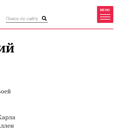
МЕНЮ
ий
воей
Карла
Аллен