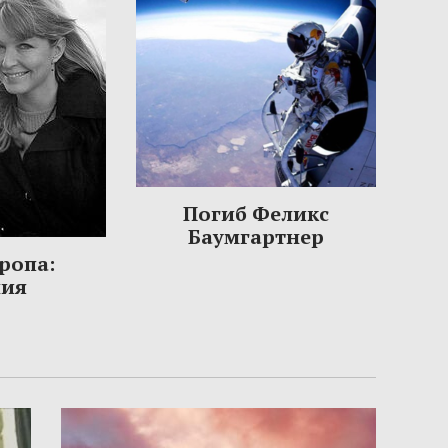
Погиб Феликс
Баумгартнер
ропа:
ния