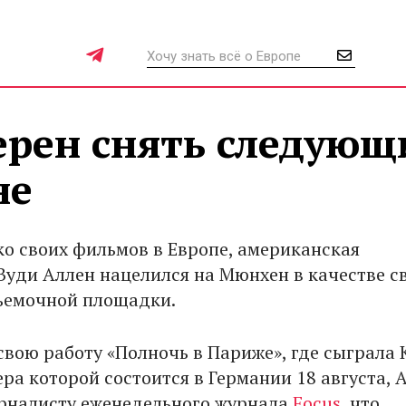
ерен снять следующ
не
ко своих фильмов в Европе, американская
Вуди Аллен нацелился на Мюнхен в качестве с
ъемочной площадки.
свою работу «Полночь в Париже», где сыграла 
ра которой состоится в Германии 18 августа, 
рналисту еженедельного журнала
Focus
, что