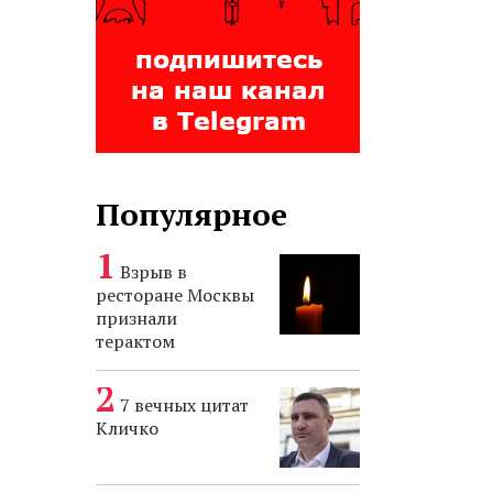
Популярное
Взрыв в
ресторане Москвы
признали
терактом
7 вечных цитат
Кличко