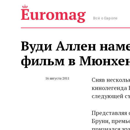
Всё о Европе
Вуди Аллен нам
фильм в Мюнхе
Сняв несколь
16 августа 2011
кинолегенда 
следующей с
Представляя 
Бруни, премье
признался жу