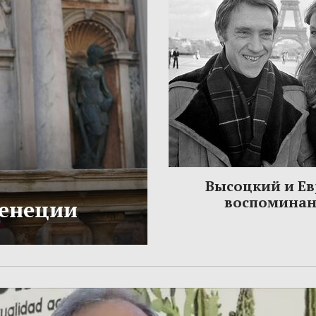
Высоцкий и Ев
воспомина
Венеции