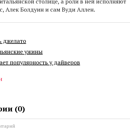
итальянской столице, а роли в ней исполняют
с, Алек Болдуин и сам Вуди Аллен.
ь джелато
льянские ужины
ает популярность у дайверов
н
ии (
0
)