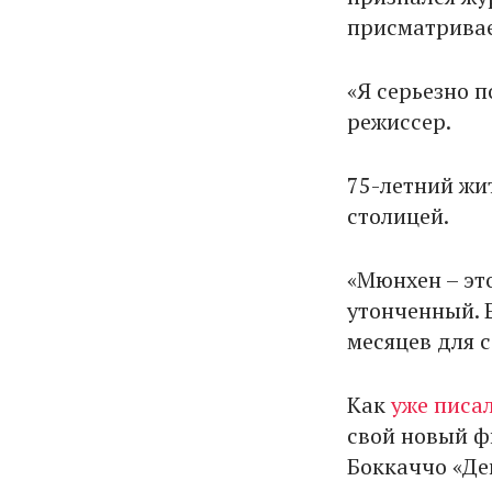
присматривае
«Я серьезно 
режиссер.
75-летний жи
столицей.
«Мюнхен – эт
утонченный. Е
месяцев для с
Как
уже писа
свой новый ф
Боккаччо «Де