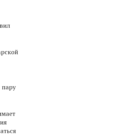
авил
арской
ь пару
имает
ния
аться