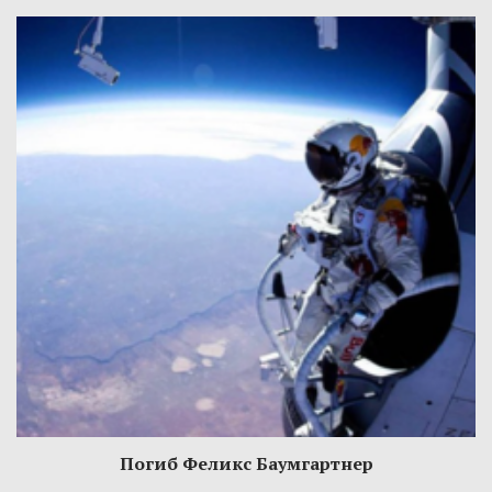
Погиб Феликс Баумгартнер