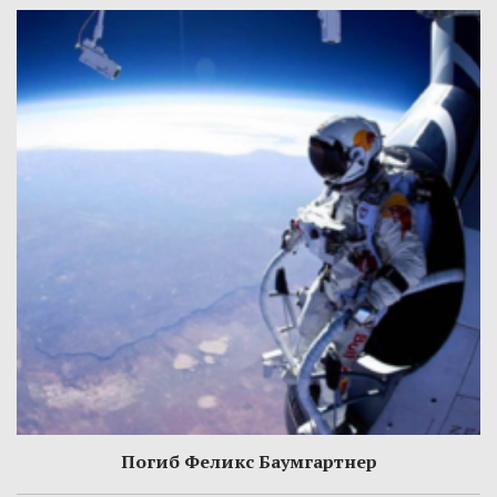
Погиб Феликс Баумгартнер