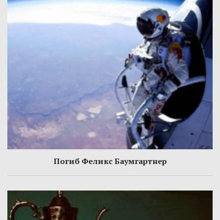
Погиб Феликс Баумгартнер