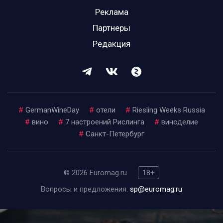
Реклама
Партнеры
Редакция
#
GermanWineDay
#
отели
#
Riesling Weeks Russia
#
вино
#
7 настроений Рислинга
#
виноделие
#
Санкт-Петербург
© 2026 Euromag.ru
18+
Вопросы и предложения:
sp@euromag.ru