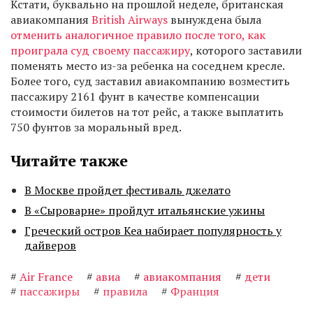
Кстати, буквально на прошлой неделе, британская
авиакомпания
British Airways
вынуждена была
отменить аналогичное правило после того, как
проиграла суд своему пассажиру
, которого заставили
поменять место из-за ребенка на соседнем кресле.
Более того, суд заставил авиакомпанию возместить
пассажиру 2161 фунт в качестве компенсации
стоимости билетов на тот рейс, а также выплатить
750 фунтов за моральный вред.
Читайте также
В Москве пройдет фестиваль джелато
В «Сыроварне» пройдут итальянские ужины
Греческий остров Кеа набирает популярность у
дайверов
#
Air France
#
авиа
#
авиакомпания
#
дети
#
пассажиры
#
правила
#
Франция