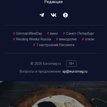
Редакция
#
GermanWineDay
#
вино
#
Санкт-Петербург
#
Riesling Weeks Russia
#
виноделие
#
отели
#
7 настроений Рислинга
© 2026 Euromag.ru
18+
Вопросы и предложения:
sp@euromag.ru