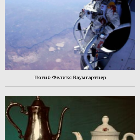
Погиб Феликс Баумгартнер