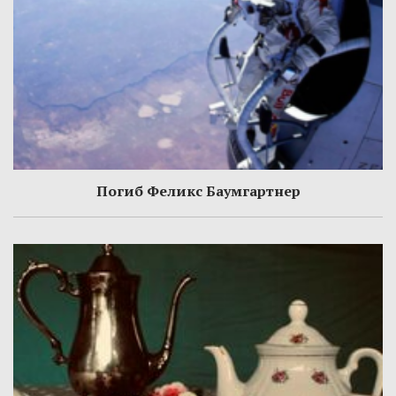
Погиб Феликс Баумгартнер