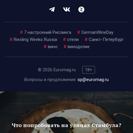
#
7 настроений Рислинга
#
GermanWineDay
#
Riesling Weeks Russia
#
отели
#
Санкт-Петербург
#
вино
#
виноделие
© 2026 Euromag.ru
18+
Вопросы и предложения:
sp@euromag.ru
Что попробовать на улицах Стамбула?