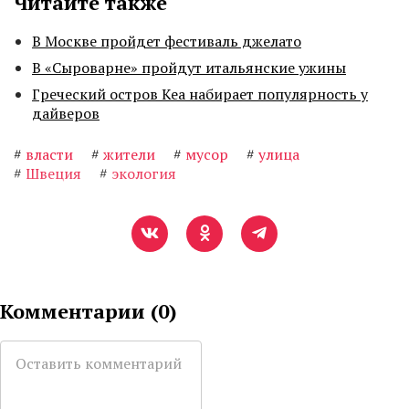
Читайте также
В Москве пройдет фестиваль джелато
В «Сыроварне» пройдут итальянские ужины
Греческий остров Кеа набирает популярность у
дайверов
#
власти
#
жители
#
мусор
#
улица
#
Швеция
#
экология
Комментарии (
0
)