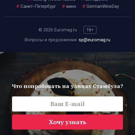
#
Санкт-Петербург
#
вино
#
GermanWineDay
© 2026 Euromag.ru
18+
Вопросы и предложения:
sp@euromag.ru
Что попробовать на улицах Стамбула?
Хочу узнать