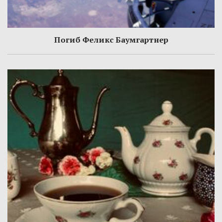
Погиб Феликс Баумгартнер