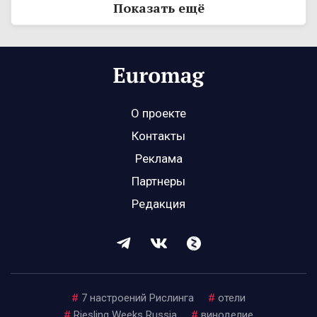
Показать ещё
О проекте
Контакты
Реклама
Партнеры
Редакция
#
7 настроений Рислинга
#
отели
#
Riesling Weeks Russia
#
виноделие