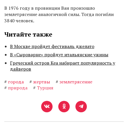
В 1976 году в провинции Ван произошло
землетрясение аналогичной силы. Тогда погибли
3840 человек.
Читайте также
В Москве пройдет фестиваль джелато
В «Сыроварне» пройдут итальянские ужины
Греческий остров Кеа набирает популярность у
дайверов
#
города
#
жертвы
#
землетрясение
#
природа
#
Турция