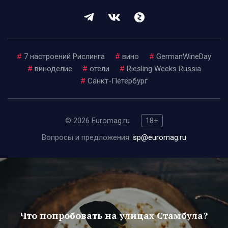
#
7 настроений Рислинга
#
вино
#
GermanWineDay
#
виноделие
#
отели
#
Riesling Weeks Russia
#
Санкт-Петербург
© 2026 Euromag.ru
18+
Вопросы и предложения:
sp@euromag.ru
Что попробовать на улицах Стамбула?