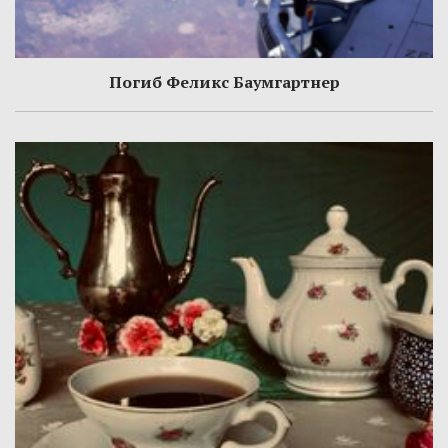
Погиб Феликс Баумгартнер