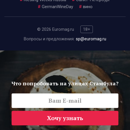
#
GermanWineDay
#
вино
© 2026 Euromag.ru
18+
Вопросы и предложения:
sp@euromag.ru
Что попробовать на улицах Стамбула?
Хочу узнать