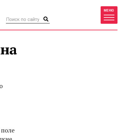
МЕНЮ
 на
о
В поле
лкие