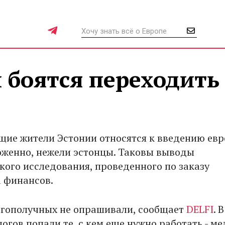
 боятся переходить
щие жители Эстонии относятся к введению евр
оженно, нежели эстонцы. Таковы выводы
кого исследования, проведенного по заказу
 финансов.
агополучных не опрашивали, сообщает
DELFI
. 
огов попали те, с кем еще нужно работать - ме