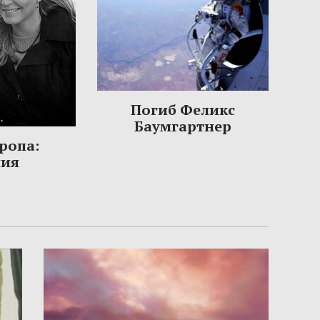
Погиб Феликс
Баумгартнер
ропа:
ния