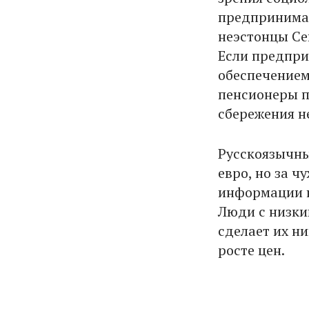
предпринимат
неэстонцы Се
Если предпр
обеспечением
пенсионеры п
сбережения н
Русскоязычны
евро, но за ч
информации н
Люди с низки
сделает их н
росте цен.