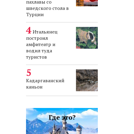
пахлавы со
шведского стола в
Турции
Итальянец
построил
амфитеатр и
водил туда
туристов
Кадаргаванский
каньон
Где это?