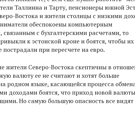
ели Таллинна и Тарту, пенсионеры южной Эс
веро-Востока и жители столицы с низкими дох
иниматели обеспокоены компьютерным
, связанным с бухгалтерскими расчетами, то
ривыкли к эстонской кроне и боятся, чтобы их
е пострадали при пересчете на евро.
е жители Северо-Востока скептичны в отнош
ужую валюту ее не считают и хотят больше
а родном языке, касающейся процесса обмена
ми доходами боятся, что приход новой валют
ищими. Но самую большую опасность все видят