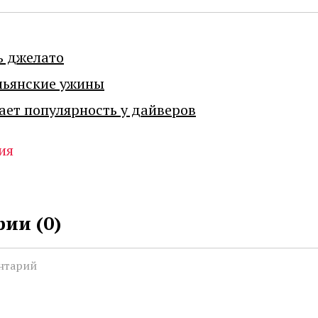
ь джелато
льянские ужины
ает популярность у дайверов
ия
ии (
0
)