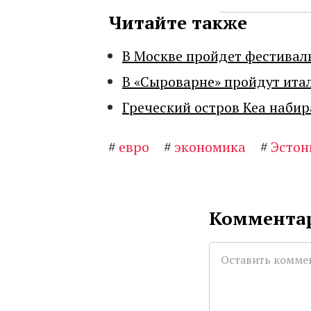
Читайте также
В Москве пройдет фестивал
В «Сыроварне» пройдут ита
Греческий остров Кеа набир
#
евро
#
экономика
#
Эстон
Комментар