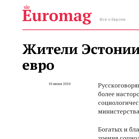
Всё о Европе
Жители Эстонии
евро
Русскоговоря
10 июня 2010
более настор
социологичес
министерства
Богатых и бл
зрения социол