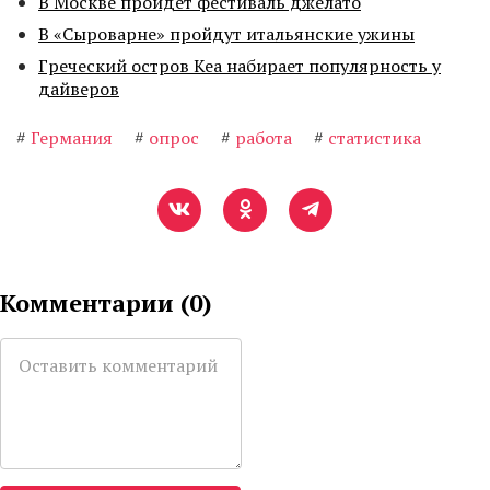
В Москве пройдет фестиваль джелато
В «Сыроварне» пройдут итальянские ужины
Греческий остров Кеа набирает популярность у
дайверов
#
Германия
#
опрос
#
работа
#
статистика
Комментарии (
0
)