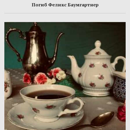
Погиб Феликс Баумгартнер