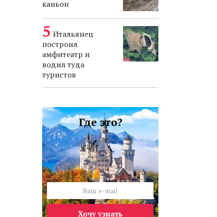
каньон
Итальянец
построил
амфитеатр и
водил туда
туристов
Где это?
Хочу узнать