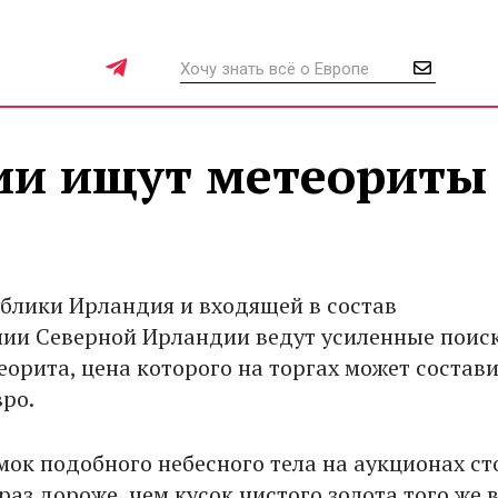
и ищут метеориты
блики Ирландия и входящей в состав
ии Северной Ирландии ведут усиленные поис
еорита, цена которого на торгах может состави
вро.
ок подобного небесного тела на аукционах ст
раз дороже, чем кусок чистого золота того же в