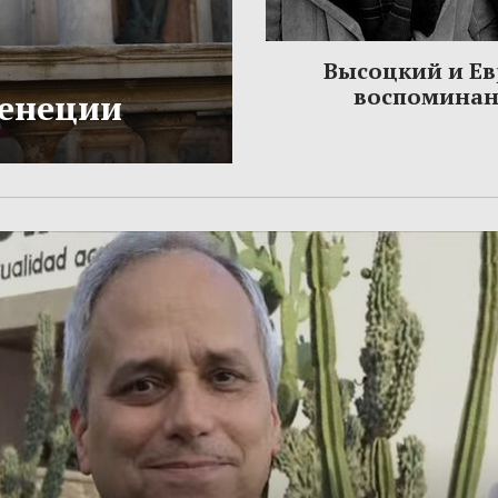
Высоцкий и Ев
воспомина
Венеции