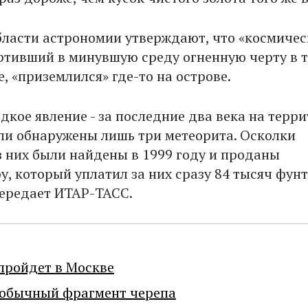
бласти астрономии утверждают, что «космиче
ертивший в минувшую среду огненную черту в 
, «приземлился» где-то на острове.
дкое явление - за последние два века на терр
и обнаружены лишь три метеорита. Осколки
з них были найдены в 1999 году и проданы
у, который уплатил за них сразу 84 тысяч фун
передает ИТАР-ТАСС.
пройдет в Москве
еобычный фрагмент черепа