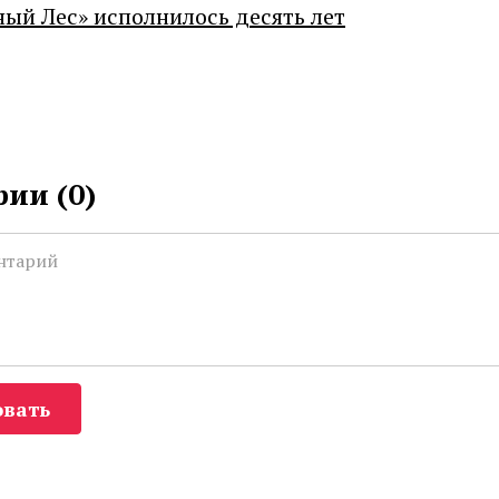
ный Лес» исполнилось десять лет
ии (
0
)
вать