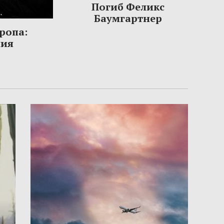
Погиб Феликс
Баумгартнер
ропа:
ния