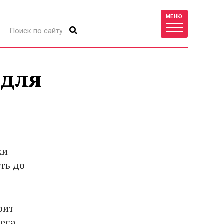
МЕНЮ
 для
ки
ть до
оит
еса.