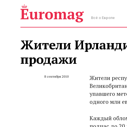
Всё о Европе
Жители Ирланди
продажи
Жители респу
8 сентября 2010
Великобритан
упавшего мет
одного млн е
Каждый облом
подчас до 20 