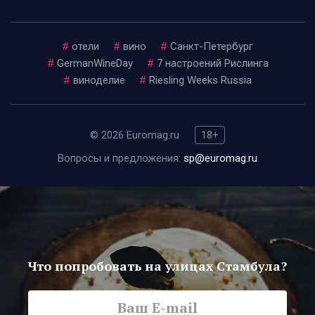
#
отели
#
вино
#
Санкт-Петербург
#
GermanWineDay
#
7 настроений Рислинга
#
виноделие
#
Riesling Weeks Russia
© 2026 Euromag.ru
18+
Вопросы и предложения:
sp@euromag.ru
Что попробовать на улицах Стамбула?