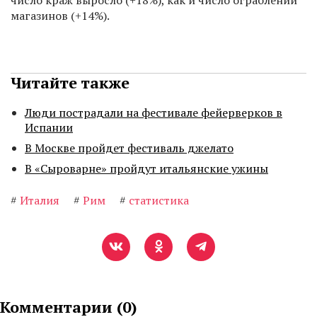
число краж выросло (+18%), как и число ограблений
магазинов (+14%).
Читайте также
Люди пострадали на фестивале фейерверков в
Испании
В Москве пройдет фестиваль джелато
В «Сыроварне» пройдут итальянские ужины
#
Италия
#
Рим
#
статистика
Комментарии (
0
)