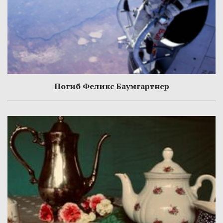
Погиб Феликс Баумгартнер